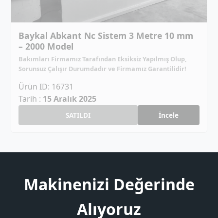
Baykal Abkant Nc Sistem 3 Metre 10 mm
– 2000 Model
Bakımları Firmamız Tarafından Eksiksiz Yapılmış Olup,
Sorunsuz Çalışır Durumdadır ve Firmamız Garantilidir!
Ürün ID: 16731
Tarih :
15 Aralık 2025
SATILDI
İncele
Makinenizi Değerinde
Alıyoruz