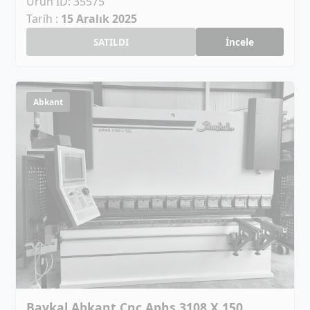
Ürün ID: 35575
Tarih :
15 Aralık 2025
SATILDI
İncele
Abkant
Baykal Abkant Cnc Aphs 3108 X 150