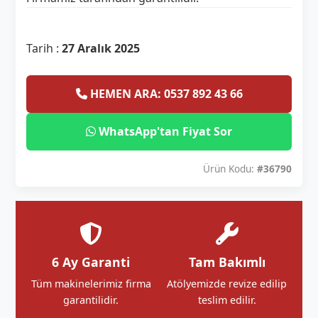
Tarih :
27 Aralık 2025
HEMEN ARA: 0537 892 43 66
WhatsApp'tan Fiyat Sor
Ürün Kodu:
#36790
6 Ay Garanti
Tam Bakımlı
Tüm makinelerimiz firma
Atölyemizde revize edilip
garantilidir.
teslim edilir.